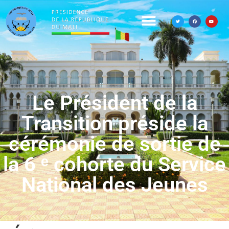
Le Président de la
Transition préside la
cérémonie de sortie de
la 6 ᵉ cohorte du Service
National des Jeunes