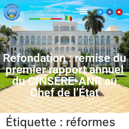
Refondation : remise du
premier rapport annuel
du CINSERE-ANR au
Chef de l’État
Étiquette :
réformes