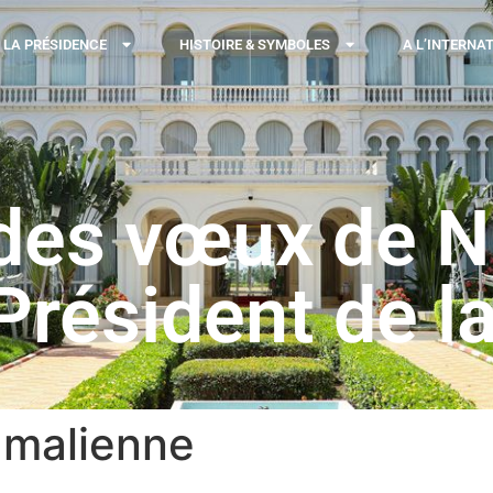
LA PRÉSIDENCE
HISTOIRE & SYMBOLES
A L’INTERNA
des vœux de N
Président de la
 malienne