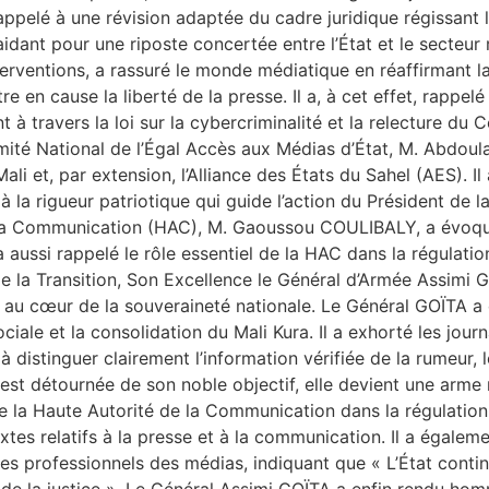
appelé à une révision adaptée du cadre juridique régissant 
idant pour une riposte concertée entre l’État et le secteur 
nterventions, a rassuré le monde médiatique en réaffirmant l
 en cause la liberté de la presse. Il a, à cet effet, rappelé
 à travers la loi sur la cybercriminalité et la relecture du 
ité National de l’Égal Accès aux Médias d’État, M. Abdoula
ali et, par extension, l’Alliance des États du Sahel (AES). I
 la rigueur patriotique qui guide l’action du Président de
 la Communication (HAC), M. Gaoussou COULIBALY, a évoqué
 aussi rappelé le rôle essentiel de la HAC dans la régulatio
de la Transition, Son Excellence le Général d’Armée Assimi GO
n au cœur de la souveraineté nationale. Le Général GOÏTA a 
iale et la consolidation du Mali Kura. Il a exhorté les jour
 distinguer clairement l’information vérifiée de la rumeur, l
est détournée de son noble objectif, elle devient une arme 
 de la Haute Autorité de la Communication dans la régulation
tes relatifs à la presse et à la communication. Il a également
des professionnels des médias, indiquant que « L’État contin
l de la justice ». Le Général Assimi GOÏTA a enfin rendu h