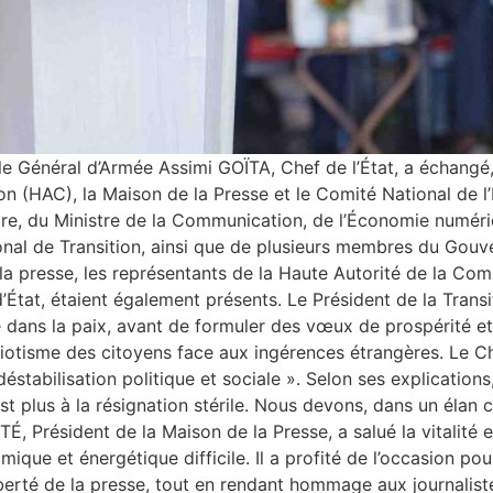
 le Général d’Armée Assimi GOÏTA, Chef de l’État, a échangé
n (HAC), la Maison de la Presse et le Comité National de l
stre, du Ministre de la Communication, de l’Économie numér
ional de Transition, ainsi que de plusieurs membres du Gouv
 la presse, les représentants de la Haute Autorité de la Co
État, étaient également présents. Le Président de la Transi
 dans la paix, avant de formuler des vœux de prospérité et d
triotisme des citoyens face aux ingérences étrangères. Le C
éstabilisation politique et sociale ». Selon ses explication
st plus à la résignation stérile. Nous devons, dans un élan c
 Président de la Maison de la Presse, a salué la vitalité e
ique et énergétique difficile. Il a profité de l’occasion p
berté de la presse, tout en rendant hommage aux journalist