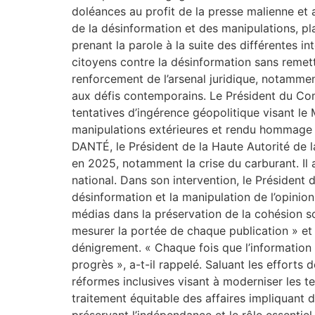
doléances au profit de la presse malienne et 
de la désinformation et des manipulations, pla
prenant la parole à la suite des différentes i
citoyens contre la désinformation sans remettre
renforcement de l’arsenal juridique, notamment
aux défis contemporains. Le Président du Com
tentatives d’ingérence géopolitique visant le M
manipulations extérieures et rendu hommage à
DANTÉ, le Président de la Haute Autorité de
en 2025, notamment la crise du carburant. Il a
national. Dans son intervention, le Président 
désinformation et la manipulation de l’opinio
médias dans la préservation de la cohésion soc
mesurer la portée de chaque publication » et à
dénigrement. « Chaque fois que l’information 
progrès », a-t-il rappelé. Saluant les efforts
réformes inclusives visant à moderniser les tex
traitement équitable des affaires impliquant 
préservant l’indépendance et le rôle essentie