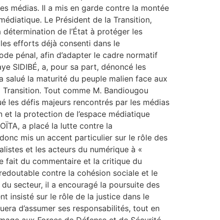
les médias. Il a mis en garde contre la montée
médiatique. Le Président de la Transition,
a détermination de l’État à protéger les
 les efforts déjà consenti dans le
Code pénal, afin d’adapter le cadre normatif
ye SIDIBÉ, a, pour sa part, dénoncé les
l a salué la maturité du peuple malien face aux
 la Transition. Tout comme M. Bandiougou
 les défis majeurs rencontrés par les médias
n et la protection de l’espace médiatique
ÏTA, a placé la lutte contre la
donc mis un accent particulier sur le rôle des
nalistes et les acteurs du numérique à «
e fait du commentaire et la critique du
redoutable contre la cohésion sociale et le
 du secteur, il a encouragé la poursuite des
 insisté sur le rôle de la justice dans le
uera d’assumer ses responsabilités, tout en
ommage aux Forces de Défense et de Sécurité