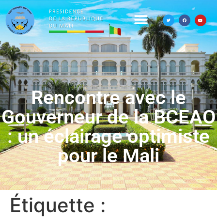
Rencontre avec le
Gouverneur de la BCEAO
: un éclairage optimiste
pour le Mali
Étiquette :