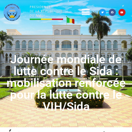
Journée mondiale de
lutte contre le Sida :
mobilisation renforcée
pour la lutte contre le
VIH/Sida