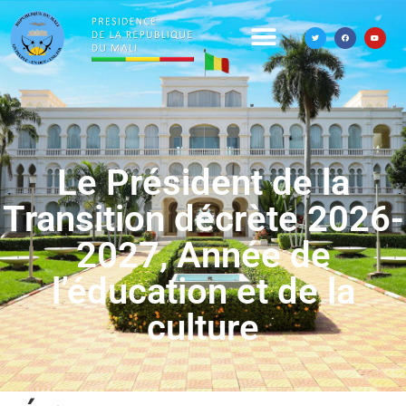
Le Président de la
Transition décrète 2026-
2027, Année de
l’éducation et de la
culture