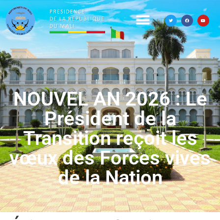
NOUVEL AN 2026 : Le
Président de la
Transition reçoit les
vœux des Forces vives
de la Nation