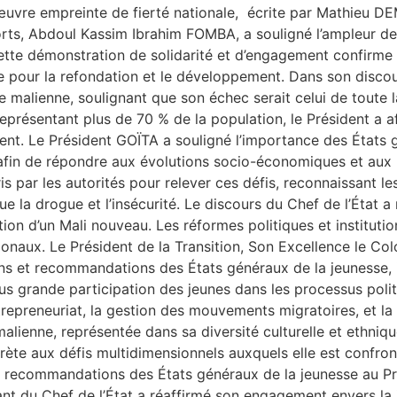
œuvre empreinte de fierté nationale, écrite par Mathieu D
rts, Abdoul Kassim Ibrahim FOMBA, a souligné l’ampleur de l
tte démonstration de solidarité et d’engagement confirme la
ce pour la refondation et le développement. Dans son discour
 malienne, soulignant que son échec serait celui de toute 
présentant plus de 70 % de la population, le Président a af
nt. Le Président GOÏTA a souligné l’importance des États g
 afin de répondre aux évolutions socio-économiques et aux
ris par les autorités pour relever ces défis, reconnaissant 
 la drogue et l’insécurité. Le discours du Chef de l’État a m
tion d’un Mali nouveau. Les réformes politiques et institut
tionaux. Le Président de la Transition, Son Excellence le Co
 et recommandations des États généraux de la jeunesse, ins
lus grande participation des jeunes dans les processus politi
entrepreneuriat, la gestion des mouvements migratoires, et l
e malienne, représentée dans sa diversité culturelle et eth
rète aux défis multidimensionnels auxquels elle est confron
t recommandations des États généraux de la jeunesse au Prés
ibrant du Chef de l’État a réaffirmé son engagement envers 