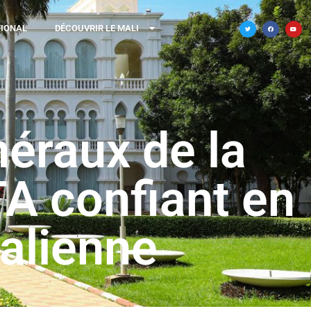
TIONAL
DÉCOUVRIR LE MALI
néraux de la
TA confiant en
 malienne