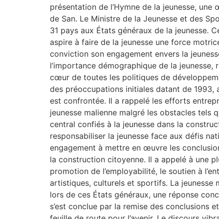
présentation de l’Hymne de la jeunesse, une 
de San. Le Ministre de la Jeunesse et des Spo
31 pays aux États généraux de la jeunesse. Ce
aspire à faire de la jeunesse une force motri
conviction son engagement envers la jeunesse
l’importance démographique de la jeunesse, re
cœur de toutes les politiques de développeme
des préoccupations initiales datant de 1993,
est confrontée. Il a rappelé les efforts entrep
jeunesse malienne malgré les obstacles tels que
central confiés à la jeunesse dans la construc
responsabiliser la jeunesse face aux défis na
engagement à mettre en œuvre les conclusions
la construction citoyenne. Il a appelé à une p
promotion de l’employabilité, le soutien à l’
artistiques, culturels et sportifs. La jeuness
lors de ces États généraux, une réponse conc
s’est conclue par la remise des conclusions e
feuille de route pour l’avenir. Le discours v