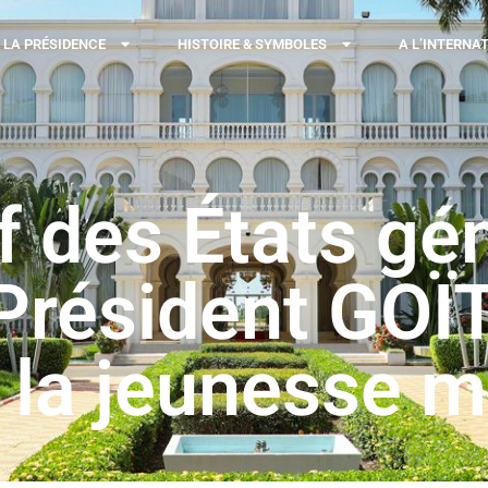
LA PRÉSIDENCE
HISTOIRE & SYMBOLES
A L’INTERNA
if des États gé
 Président GOÏ
e la jeunesse