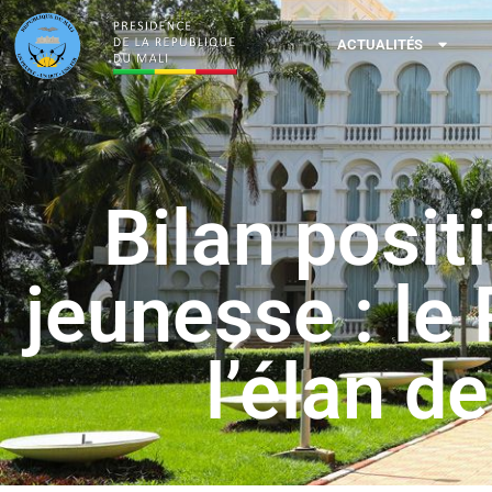
ACTUALITÉS
Bilan posit
jeunesse : le
l’élan d