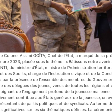
 le Colonel Assimi GOÏTA, Chef de l’État, a marqué de sa pr
mbre 2023, placée sous le thème : « Bâtissons notre aveni
T), du ministre d’État, ministre de l’Administration territor
 des Sports, chargé de l’Instruction civique et de la Const
e par la présence de l’ensemble des membres du Gouverne
ve des délégués des jeunes, venus de toutes les régions et 
émoignant de l’engagement profond de la jeunesse malienne.
tivement contribué aux États généraux de la jeunesse, un é
présentants de partis politiques et de syndicats. Au terme 
 significatives sur les six thématiques définies. La cérémo