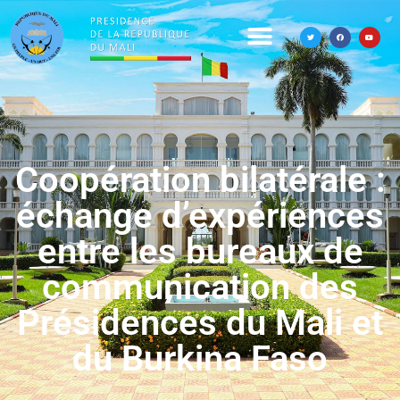
Coopération bilatérale :
échange d’expériences
entre les bureaux de
communication des
Présidences du Mali et
du Burkina Faso