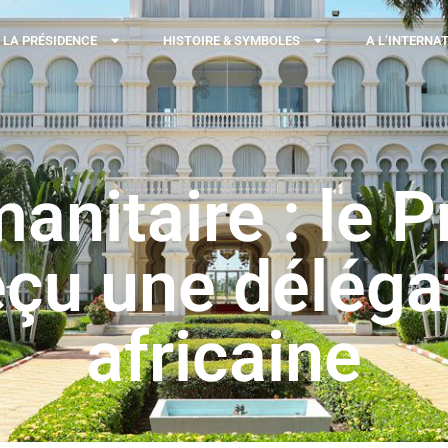
LA PRÉSIDENCE
HISTOIRE & SYMBOLES
A L’INTERNA
anitaire : le P
eçu une déléga
africaine