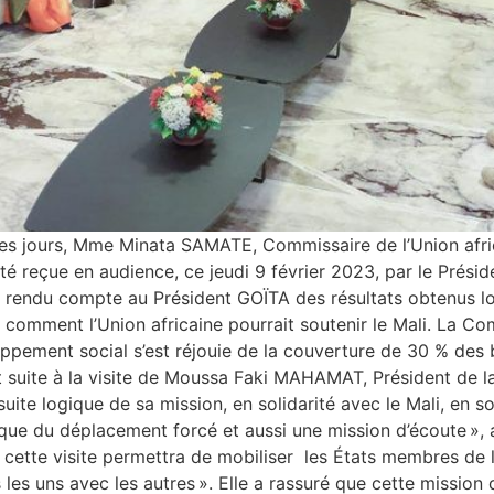
es jours, Mme Minata SAMATE, Commissaire de l’Union afric
é reçue en audience, ce jeudi 9 février 2023, par le Préside
rendu compte au Président GOÏTA des résultats obtenus lo
uer comment l’Union africaine pourrait soutenir le Mali. La C
ppement social s’est réjouie de la couverture de 30 % des 
it suite à la visite de Moussa Faki MAHAMAT, Président de la
ite logique de sa mission, en solidarité avec le Mali, en so
ique du déplacement forcé et aussi une mission d’écoute », a
tte visite permettra de mobiliser les États membres de l’Or
 les uns avec les autres ». Elle a rassuré que cette mission