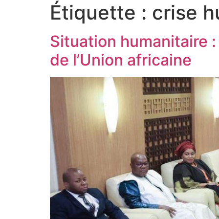
Étiquette :
crise h
Situation humanitaire :
de l’Union africaine