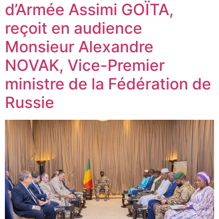
d’Armée Assimi GOÏTA,
reçoit en audience
Monsieur Alexandre
NOVAK, Vice-Premier
ministre de la Fédération de
Russie