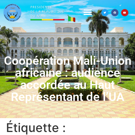
Coopération Mali-Union
africaine : audience
accordée au Haut
Représentant de l’UA
Étiquette :