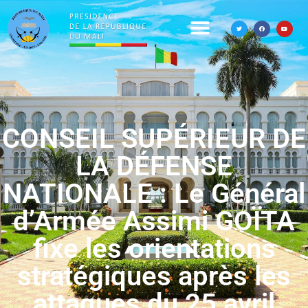
CONSEIL SUPÉRIEUR DE
LA DÉFENSE
NATIONALE : Le Général
d’Armée Assimi GOÏTA
fixe les orientations
stratégiques après les
attaques du 25 avril