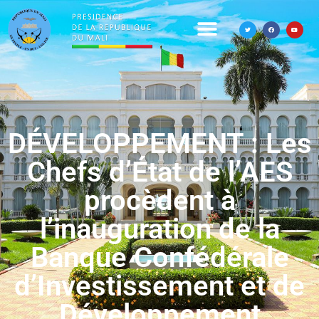
DÉVELOPPEMENT : Les
Chefs d’État de l’AES
procèdent à
l’inauguration de la
Banque Confédérale
d’Investissement et de
Développement