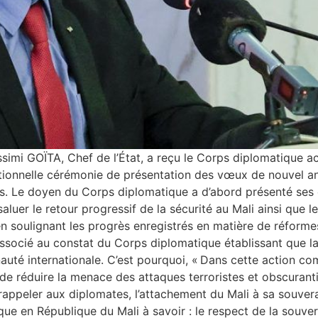
Assimi GOÏTA, Chef de l’État, a reçu le Corps diplomatique 
ditionnelle cérémonie de présentation des vœux de nouvel an
pays. Le doyen du Corps diplomatique a d’abord présenté se
aluer le retour progressif de la sécurité au Mali ainsi que l
n soulignant les progrès enregistrés en matière de réformes 
t associé au constat du Corps diplomatique établissant que la
uté internationale. C’est pourquoi, « Dans cette action c
in de réduire la menace des attaques terroristes et obscuranti
rappeler aux diplomates, l’attachement du Mali à sa souvera
que en République du Mali à savoir : le respect de la souver