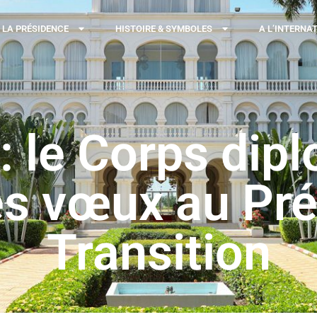
LA PRÉSIDENCE
HISTOIRE & SYMBOLES
A L’INTERNA
: le Corps dip
s vœux au Pré
Transition