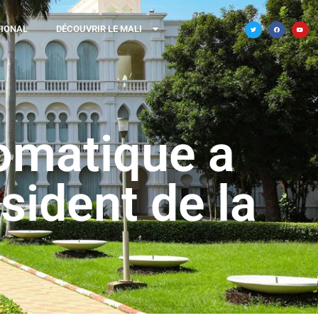
TIONAL
DÉCOUVRIR LE MALI
lomatique a
sident de la