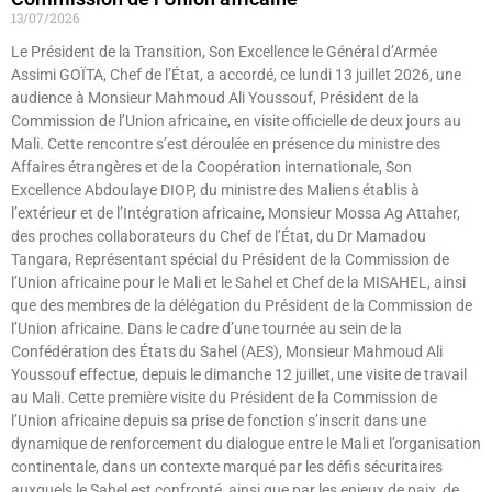
13/07/2026
Le Président de la Transition, Son Excellence le Général d’Armée
Assimi GOÏTA, Chef de l’État, a accordé, ce lundi 13 juillet 2026, une
audience à Monsieur Mahmoud Ali Youssouf, Président de la
Commission de l’Union africaine, en visite officielle de deux jours au
Mali. Cette rencontre s’est déroulée en présence du ministre des
Affaires étrangères et de la Coopération internationale, Son
Excellence Abdoulaye DIOP, du ministre des Maliens établis à
l’extérieur et de l’Intégration africaine, Monsieur Mossa Ag Attaher,
des proches collaborateurs du Chef de l’État, du Dr Mamadou
Tangara, Représentant spécial du Président de la Commission de
l’Union africaine pour le Mali et le Sahel et Chef de la MISAHEL, ainsi
que des membres de la délégation du Président de la Commission de
l’Union africaine. Dans le cadre d’une tournée au sein de la
Confédération des États du Sahel (AES), Monsieur Mahmoud Ali
Youssouf effectue, depuis le dimanche 12 juillet, une visite de travail
au Mali. Cette première visite du Président de la Commission de
l’Union africaine depuis sa prise de fonction s’inscrit dans une
dynamique de renforcement du dialogue entre le Mali et l’organisation
continentale, dans un contexte marqué par les défis sécuritaires
auxquels le Sahel est confronté, ainsi que par les enjeux de paix, de