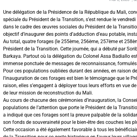
Une délégation de la Présidence de la République du Mali, con
spéciale du Président de la Transition, s’est rendue le vendredi
dans le cadre des œuvres sociales du Président de la Transition
objectif d’inaugurer des points d’adduction d’eau potable, insta
Au total, quatre forages (le 255ème, 256ème, 257ème et 258èm
Président de la Transition. Cette journée, qui a débuté par Sor
Barkaya. Partout où la délégation du Colonel Assa Badiallo est 
immense ponctuée de messages de reconnaissance, formulés po
Pour ces populations oubliées durant des années, en raison de l’a
l’inauguration de ces forages est bien le témoignage que le Pré
raison, elles s’engagent à déployer tous leurs efforts en vue de
de leur mission de reconstruction du Mali.
Au cours de chacune des cérémonies d’inauguration, la Conseill
populations de l’attention que porte le Président de la Transi
a indiqué que ces forages sont la preuve palpable de la solidar
son fonds de souveraineté pour le bien-être des couches les pl
Cette occasion a été également favorable à tous les bénéficiai
de la Transition pour ce geste historique en faveur leurs villag