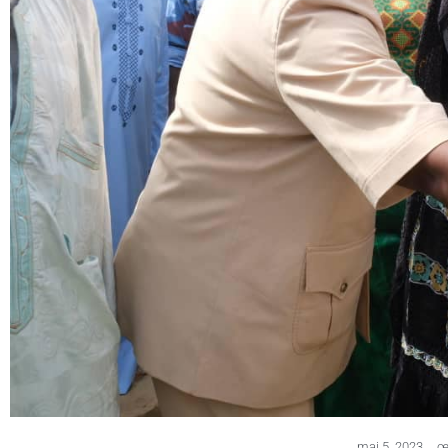
mai 5, 2023
,
œ