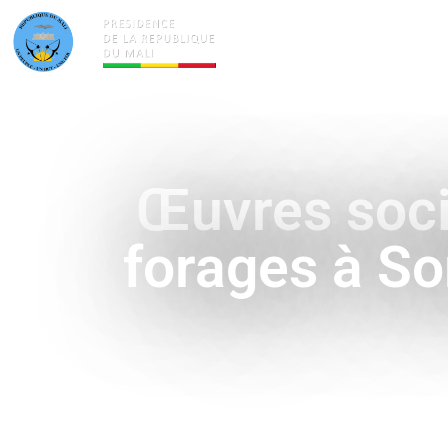
ACTUALITÉS
LA PRÉSID
Œuvres socia
forages à So