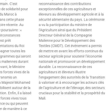
emain. C’est
reconnaissance des contributions
de solidarité pour
exceptionnelles de ces agriculteurs et
é du Maroc à
éleveurs au développement agricole et à la
ans cette phase
sécurité alimentaire du pays. La cérémonie
oire récente. Au
a vu la participation du ministre de
poursuivre : «
l’Agriculture ainsi que du Président
circonstances
Directeur Général de la Compagnie
est prêt
Malienne pour le Développement des
ntations du Roi
Textiles (CMDT). Cet événement a permis
gner toutes les
de mettre en avant les efforts continus du
programmes qui seront
secteur agricole pour soutenir l’économie
és maliennes durant
nationale et promouvoir un développement
vant, le Ministre
durable. La reconnaissance de ces
s forces vives de la
agriculteurs et éleveurs illustre
transmis un
l’engagement des autorités de la Transition
sa Majesté Mohamed
à valoriser et à encourager les acteurs clés
ilisent autour de la
de l’agriculture et de l’élevage, des secteurs
ion. Enfin, il a laissé
cruciaux pour la stabilité et la prospérité du
 forces vives tous
Mali.
ence ou qui peuvent
Lire »
er de manière à ce