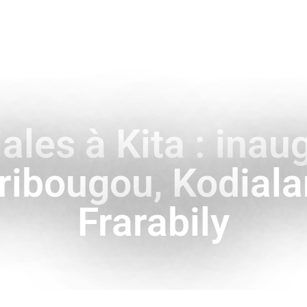
ENCE
HISTOIRE & SYMBOLES
A L’INTERNATIONAL
les à Kita : inau
ribougou, Kodiala
Frarabily