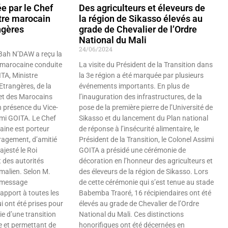
e par le Chef
Des agriculteurs et éleveurs de
stre marocain
la région de Sikasso élevés au
ngères
grade de Chevalier de l’Ordre
National du Mali
24/06/2024
 Bah N’DAW a reçu la
n marocaine conduite
La visite du Président de la Transition dans
A, Ministre
la 3e région a été marquée par plusieurs
Etrangères, de la
événements importants. En plus de
et des Marocains
l’inauguration des infrastructures, de la
en présence du Vice-
pose de la première pierre de l’Université de
imi GOITA. Le Chef
Sikasso et du lancement du Plan national
aine est porteur
de réponse à l’insécurité alimentaire, le
agement, d’amitié
Président de la Transition, le Colonel Assimi
ajesté le Roi
GOITA a présidé une cérémonie de
 des autorités
décoration en l’honneur des agriculteurs et
 malien. Selon M.
des éleveurs de la région de Sikasso. Lors
n message
de cette cérémonie qui s’est tenue au stade
apport à toutes les
Babemba Traoré, 16 récipiendaires ont été
i ont été prises pour
élevés au grade de Chevalier de l’Ordre
oie d’une transition
National du Mali. Ces distinctions
e et permettant de
honorifiques ont été décernées en