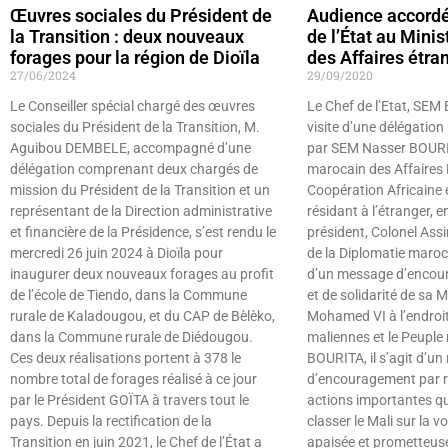
Œuvres sociales du Président de
Audience accordé
la Transition : deux nouveaux
de l’État au Mini
forages pour la région de Dioïla
des Affaires étra
27/06/2024
29/09/2020
Le Conseiller spécial chargé des œuvres
Le Chef de l’Etat, SEM
sociales du Président de la Transition, M.
visite d’une délégatio
Aguibou DEMBELE, accompagné d’une
par SEM Nasser BOURIT
délégation comprenant deux chargés de
marocain des Affaires 
mission du Président de la Transition et un
Coopération Africaine 
représentant de la Direction administrative
résidant à l’étranger, 
et financière de la Présidence, s’est rendu le
président, Colonel Ass
mercredi 26 juin 2024 à Dioïla pour
de la Diplomatie maroc
inaugurer deux nouveaux forages au profit
d’un message d’encour
de l’école de Tiendo, dans la Commune
et de solidarité de sa M
rurale de Kaladougou, et du CAP de Bèlèko,
Mohamed VI à l’endroit
dans la Commune rurale de Diédougou.
maliennes et le Peuple
Ces deux réalisations portent à 378 le
BOURITA, il s’agit d’u
nombre total de forages réalisé à ce jour
d’encouragement par r
par le Président GOÏTA à travers tout le
actions importantes qu
pays. Depuis la rectification de la
classer le Mali sur la v
Transition en juin 2021, le Chef de l’État a
apaisée et prometteus