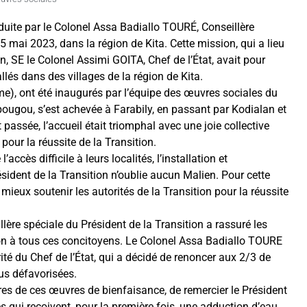
duite par le Colonel Assa Badiallo TOURÉ, Conseillère
 5 mai 2023, dans la région de Kita. Cette mission, qui a lieu
, SE le Colonel Assimi GOITA, Chef de l’État, avait pour
llés dans des villages de la région de Kita.
e), ont été inaugurés par l’équipe des œuvres sociales du
ibougou, s’est achevée à Farabily, en passant par Kodialan et
passée, l’accueil était triomphal avec une joie collective
ur la réussite de la Transition.
ccès difficile à leurs localités, l’installation et
sident de la Transition n’oublie aucun Malien. Pour cette
 mieux soutenir les autorités de la Transition pour la réussite
ère spéciale du Président de la Transition a rassuré les
tion à tous ces concitoyens. Le Colonel Assa Badiallo TOURE
ité du Chef de l’État, qui a décidé de renoncer aux 2/3 de
us défavorisées.
res de ces œuvres de bienfaisance, de remercier le Président
es qui reçoivent, pour la première fois, une adduction d’eau