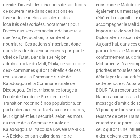
décidé d’investir les deux tiers de son fonds
construire le Mali de d
de souveraineté dans des actions en
également un message 
faveur des couches sociales et des
réitérer la disponibilit
localités défavorisées, notamment pour
accompagner le Mali d
l’accès aux services sociaux de base tels
importante de son hist
que l’eau, l’éducation, la santé et la
Diplomate marocain de 
nourriture. Ces actions s’inscrivent donc
Aujourd’hui, dans ces 
dans le cadre des engagements pris par le
particulières, le Maroc 
Chef de l’État. Dans la 13e région
conformément aux orie
administrative du Mali, Dioïla, ce sont donc
Mohamed VI à accompa
deux communes qui ont bénéficié de ces
priorités et tous les 
réalisations : la Commune rurale de
définis par les autorit
Kaladougou et la Commune rurale de
cette période ». Aupara
Diédougou. En fournissant ce forage à
BOURITA a rencontré le
l’école de Tiendo, le Président de la
Nation auxquelles il a 
Transition redonne à nos populations, en
message d’amitié de 
particulier aux enfants et aux enseignants,
VI pour que tous se mob
leur dignité et leur sécurité, selon les mots
réussite de cette Transit
du maire de la Commune rurale de
entendre que parmi les
Kaladougou, M. Yacouba Dowélé MARIKO.
ceux qui ont une influ
« À Bèlèko, en particulier dans notre
aider, doivent contribu