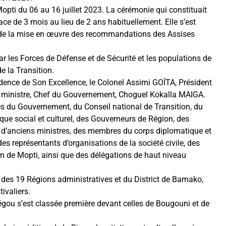
 Mopti du 06 au 16 juillet 2023. La cérémonie qui constituait
ace de 3 mois au lieu de 2 ans habituellement. Elle s’est
e de la mise en œuvre des recommandations des Assises
 par les Forces de Défense et de Sécurité et les populations de
e la Transition.
idence de Son Excellence, le Colonel Assimi GOÏTA, Président
mier ministre, Chef du Gouvernement, Choguel Kokalla MAIGA.
 du Gouvernement, du Conseil national de Transition, du
ique social et culturel, des Gouverneurs de Région, des
s, d’anciens ministres, des membres du corps diplomatique et
es représentants d’organisations de la société civile, des
ion de Mopti, ainsi que des délégations de haut niveau
s des 19 Régions administratives et du District de Bamako,
ivaliers.
Ségou s’est classée première devant celles de Bougouni et de