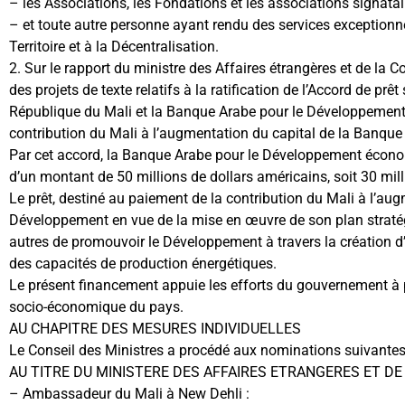
– les Associations, les Fondations et les associations signatai
– et toute autre personne ayant rendu des services exceptionne
Territoire et à la Décentralisation.
2. Sur le rapport du ministre des Affaires étrangères et de la C
des projets de texte relatifs à la ratification de l’Accord de pr
République du Mali et la Banque Arabe pour le Développement
contribution du Mali à l’augmentation du capital de la Banqu
Par cet accord, la Banque Arabe pour le Développement écono
d’un montant de 50 millions de dollars américains, soit 30 mil
Le prêt, destiné au paiement de la contribution du Mali à l’au
Développement en vue de la mise en œuvre de son plan straté
autres de promouvoir le Développement à travers la création d’
des capacités de production énergétiques.
Le présent financement appuie les efforts du gouvernement à 
socio-économique du pays.
AU CHAPITRE DES MESURES INDIVIDUELLES
Le Conseil des Ministres a procédé aux nominations suivantes
AU TITRE DU MINISTERE DES AFFAIRES ETRANGERES ET D
– Ambassadeur du Mali à New Dehli :