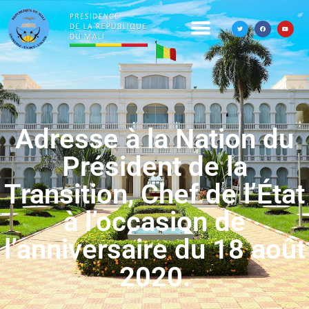
Adresse à la Nation du
Président de la
Transition, Chef de l’État
à l’occasion de
l’anniversaire du 18 août
2020.