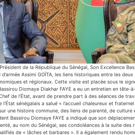
, le Président de la République du Sénégal, Son Excellence B
al d’armée Assimi GOÏTA, les liens historiques entre les deu
omiques et régionaux. Cette visite est placée sous le signe 
t Bassirou Diomaye Diakhar FAYE a eu un entretien en tête-à-
hef de l’État, avant de prendre part à des séances de trava
’État sénégalais a salué « l’accueil chaleureux et fraternel 
 sur une histoire commune, des liens de parenté, de culture
ident Bassirou Diomaye FAYE a indiqué que son déplacement
ésenté, au nom du Sénégal, ses condoléances à la suite des r
lifiés de « lâches et barbares ». Il a également rendu hom