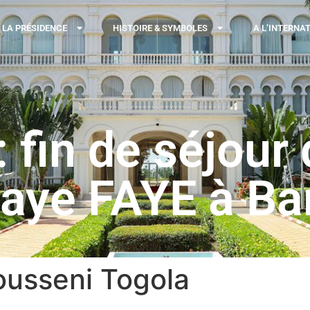
LA PRÉSIDENCE
HISTOIRE & SYMBOLES
A L’INTERNA
fin de séjour 
aye FAYE à B
ousseni Togola