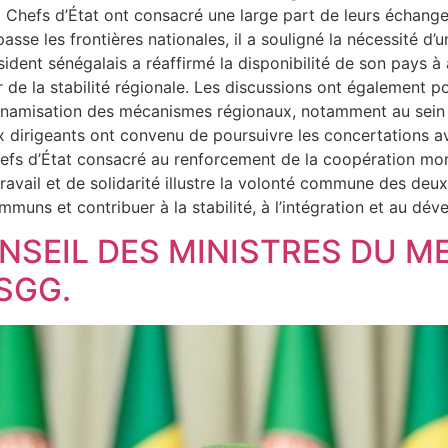
ux Chefs d’État ont consacré une large part de leurs échang
asse les frontières nationales, il a souligné la nécessité d
sident sénégalais a réaffirmé la disponibilité de son pays à
ur de la stabilité régionale. Les discussions ont également 
 dynamisation des mécanismes régionaux, notamment au sein 
 dirigeants ont convenu de poursuivre les concertations a
hefs d’État consacré au renforcement de la coopération mo
avail et de solidarité illustre la volonté commune des deux p
ommuns et contribuer à la stabilité, à l’intégration et au d
EIL DES MINISTRES DU ME
SGG.