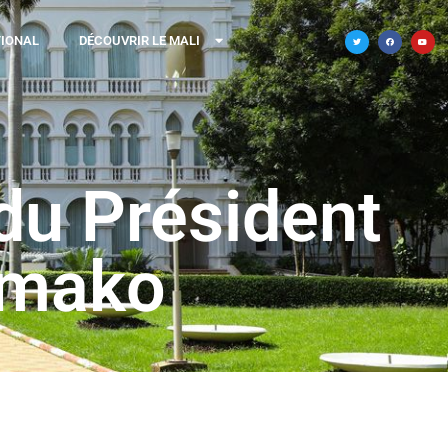
TIONAL
DÉCOUVRIR LE MALI
du Président
amako