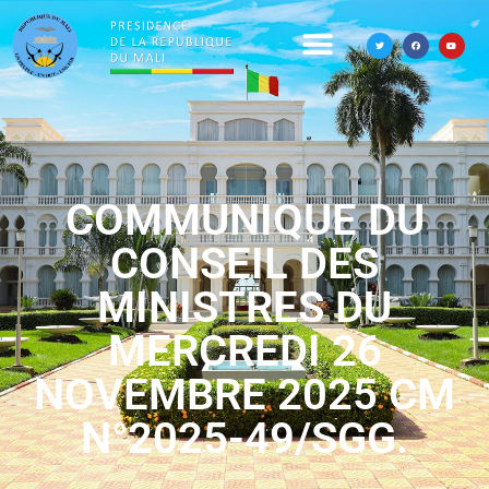
COMMUNIQUE DU
CONSEIL DES
MINISTRES DU
MERCREDI 26
NOVEMBRE 2025 CM
N°2025-49/SGG.