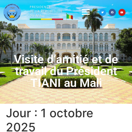
Visite d’amitié et de
travail du Président
TIANI au Mali
Jour :
1 octobre
2025