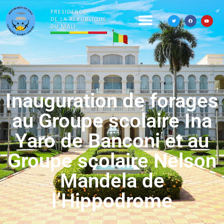
Inauguration de forages
au Groupe scolaire Ina
Yaro de Banconi et au
Groupe scolaire Nelson
Mandela de
l’Hippodrome