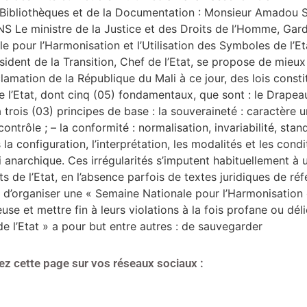
 Bibliothèques et de la Documentation : Monsieur Amadou SI
 ministre de la Justice et des Droits de l’Homme, Garde
e pour l’Harmonisation et l’Utilisation des Symboles de l’Eta
dent de la Transition, Chef de l’Etat, se propose de mieux
lamation de la République du Mali à ce jour, des lois consti
e l’Etat, dont cinq (05) fondamentaux, que sont : le Drapeau
rois (03) principes de base : la souveraineté : caractère uni
ontrôle ; – la conformité : normalisation, invariabilité, stan
a configuration, l’interprétation, les modalités et les condit
 anarchique. Ces irrégularités s’imputent habituellement à
ts de l’Etat, en l’absence parfois de textes juridiques de ré
u d’organiser une « Semaine Nationale pour l’Harmonisation e
euse et mettre fin à leurs violations à la fois profane ou dé
de l’Etat » a pour but entre autres : de sauvegarder
ez cette page sur vos réseaux sociaux :