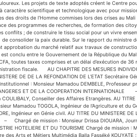
loureux. Les projets de texte adoptés créent le Centre pour
 à caractère scientifique et technologique avec pour missio
s des droits de l’Homme commises lors des crises au Mali
ce des programmes de recherches, de formation des citoyen
es conflits ; de construire le tissu social pour un vivre ens
 de consolider la paix durable. Sur le rapport du ministre d
nt approbation du marché relatif aux travaux de constructi
é est conclu entre le Gouvernement de la République du Ma
 CFA, toutes taxes comprises et un délai d’exécution de 36 
’Administration fiscale. AU CHAPITRE DES MESURES INDIVID
NISTERE DE DE LA REFONDATION DE L’ETAT Secrétaire Géné
stitutionnel : Monsieur Mamadou DEMBELE, Professeur pri
RANGERES ET DE LA COOPERATION INTERNATIONALE – A
son COULIBALY, Conseiller des Affaires Etrangères. AU TI
Monsieur Mamadou TOGOLA, Ingénieur de l’Agriculture et du G
TRAORE, Ingénieur en Génie civil. AU TITRE DU MINISTERE
argé de mission : Monsieur Drissa DIOUARA, Journali
TRIE HOTELIERE ET DU TOURISME Chargé de mission : Mon
toire des Arts et Métiers Multimédia Balla Fasséké KOUYA