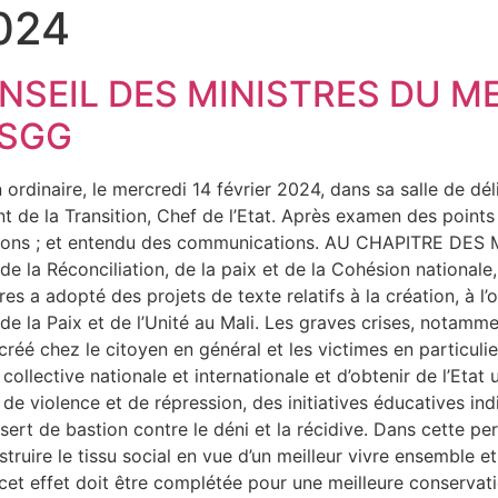
2024
EIL DES MINISTRES DU ME
/SGG
n ordinaire, le mercredi 14 février 2024, dans sa salle de dé
de la Transition, Chef de l’Etat. Après examen des points in
nations ; et entendu des communications. AU CHAPITRE D
la Réconciliation, de la paix et de la Cohésion nationale, 
res a adopté des projets de texte relatifs à la création, à l
la Paix et de l’Unité au Mali. Les graves crises, notamment
créé chez le citoyen en général et les victimes en particuli
collective nationale et internationale et d’obtenir de l’Etat
de violence et de répression, des initiatives éducatives in
sert de bastion contre le déni et la récidive. Dans cette p
nstruire le tissu social en vue d’un meilleur vivre ensemble et
 à cet effet doit être complétée pour une meilleure conserva