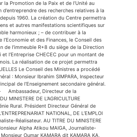
 la Promotion de la Paix et de l’Unité au
n d’entreprendre des recherches relatives à la
 depuis 1960. La création du Centre permettra
s et autres manifestations scientifiques sur
emble harmonieux ; – de contribuer à la
e l’Economie et des Finances, le Conseil des
on de l’immeuble R+8 du siège de la Direction
li et l’Entreprise CHECEC pour un montant de
mois. La réalisation de ce projet permettra
UELLES Le Conseil des Ministres a procédé
ral : Monsieur Ibrahim SIMPARA, Inspecteur
ncipal de l’Enseignement secondaire général.
mbassadeur, Directeur de la
TRE DU MINISTERE DE L’AGRICULTURE
énie Rural. Président Directeur Général de
 DE L’ENTREPRENARIAT NATIONAL, DE L’EMPLOI
ste-Réalisateur. AU TITRE DU MINISTERE
sieur Alpha Atikou MAIGA, Journaliste-
TE : Monsieur Oumar KAMARA dit KAMARA KA,