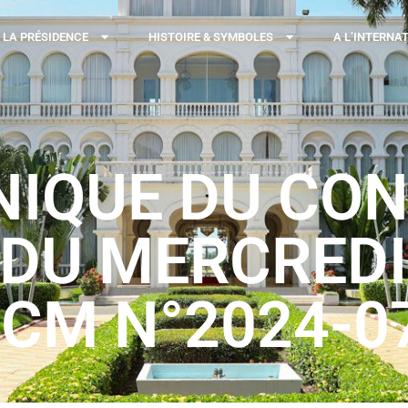
LA PRÉSIDENCE
HISTOIRE & SYMBOLES
A L’INTERNA
QUE DU CON
DU MERCREDI
/CM N°2024-0