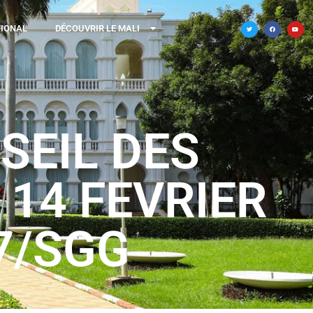
TIONAL
DÉCOUVRIR LE MALI
SEIL DES
 14 FEVRIER
7/SGG