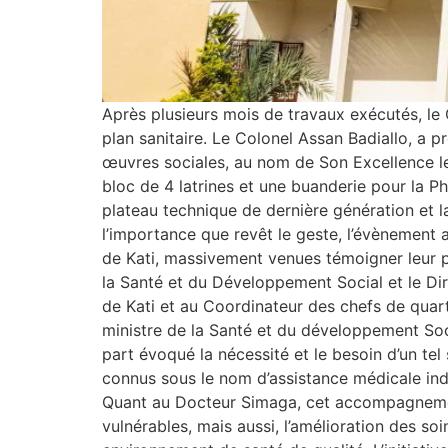
Après plusieurs mois de travaux exécutés, le
plan sanitaire. Le Colonel Assan Badiallo, a p
œuvres sociales, au nom de Son Excellence le C
bloc de 4 latrines et une buanderie pour la Pha
plateau technique de dernière génération et l
l’importance que revêt le geste, l’évènement a 
de Kati, massivement venues témoigner leur p
la Santé et du Développement Social et le Dir
de Kati et au Coordinateur des chefs de quart
ministre de la Santé et du développement Soc
part évoqué la nécessité et le besoin d’un te
connus sous le nom d’assistance médicale ind
Quant au Docteur Simaga, cet accompagnement
vulnérables, mais aussi, l’amélioration des so