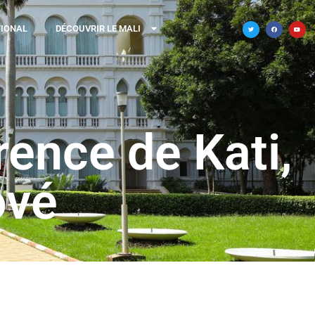
TIONAL
DÉCOUVRIR LE MALI
ence de Kati,
ové