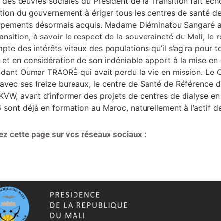
ve des œuvres sociales du Président de la Transition fait é
tion du gouvernement à ériger tous les centres de santé de 
quipements désormais acquis. Madame Diéminatou Sangaré a sa
ransition, à savoir le respect de la souveraineté du Mali, le
mpte des intérêts vitaux des populations qu’il s’agira pour t
ce et en considération de son indéniable apport à la mise e
udant Oumar TRAORÉ qui avait perdu la vie en mission. Le C
avec ses treize bureaux, le centre de Santé de Référence d
KVW, avant d’informer des projets de centres de dialyse en
6 sont déjà en formation au Maroc, naturellement à l’actif 
ez cette page sur vos réseaux sociaux :