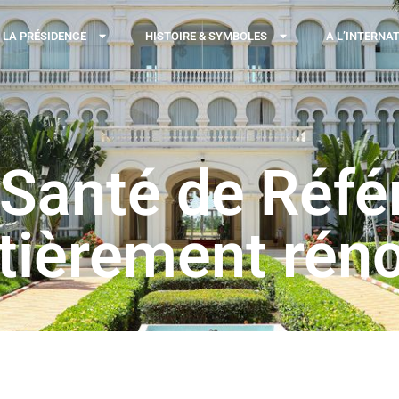
LA PRÉSIDENCE
HISTOIRE & SYMBOLES
A L’INTERNA
 Santé de Référ
tièrement rén