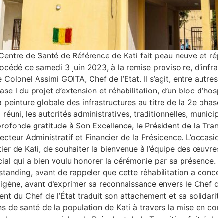
 Centre de Santé de Référence de Kati fait peau neuve et 
rocédé ce samedi 3 juin 2023, à la remise provisoire, d’infr
olonel Assimi GOITA, Chef de l’Etat. Il s’agit, entre autres
se l du projet d’extension et réhabilitation, d’un bloc d’hosp
a peinture globale des infrastructures au titre de la 2e ph
réuni, les autorités administratives, traditionnelles, municip
rofonde gratitude à Son Excellence, le Président de la Tra
ecteur Administratif et Financier de la Présidence. L’occas
ier de Kati, de souhaiter la bienvenue à l’équipe des œuvre
ial qui a bien voulu honorer la cérémonie par sa présence. 
l standing, avant de rappeler que cette réhabilitation a con
igène, avant d’exprimer sa reconnaissance envers le Chef de
 du Chef de l’État traduit son attachement et sa solidari
ins de santé de la population de Kati à travers la mise en c