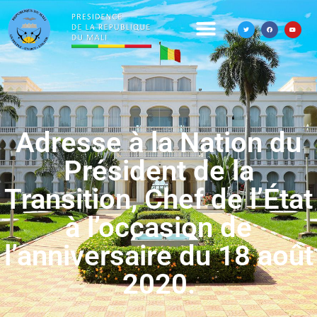
Adresse à la Nation du
Président de la
Transition, Chef de l’État
à l’occasion de
l’anniversaire du 18 août
2020.