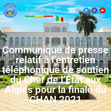
Communiqué de presse
relatif à l’entretien
téléphonique de soutien
du Chef de l’État aux
Aigles pour la finale du
CHAN 2021