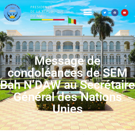
Message de
condoléances de SEM
Bah N’DAW au Secrétaire
Général des Nations
Unies