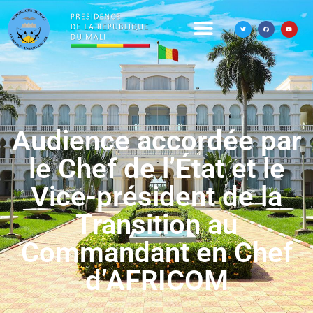
Audience accordée par
le Chef de l’État et le
Vice-président de la
Transition au
Commandant en Chef
d’AFRICOM