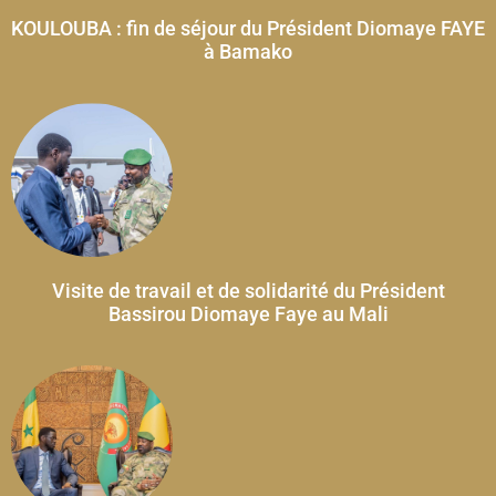
...............................
KOULOUBA : fin de séjour du Président Diomaye FAYE
...............................
à Bamako
...............................
...............................
Visite de travail et de solidarité du Président
Bassirou Diomaye Faye au Mali
...............................
...............................
...............................
...............................