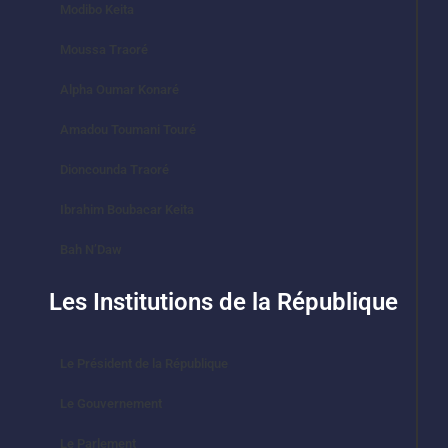
Modibo Keita
Moussa Traoré
Alpha Oumar Konaré
Amadou Toumani Touré
Dioncounda Traoré
Ibrahim Boubacar Keita
Bah N’Daw
Les Institutions de la République
Le Président de la République
Le Gouvernement
Le Parlement