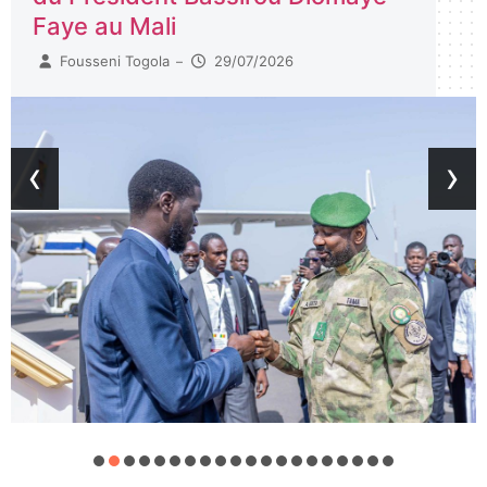
Faye au Mali
Fousseni Togola
29/07/2026
–
‹
›